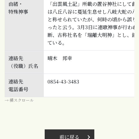
由緒・
「出雲風土記」所載の置谷神社にして創
特殊神事
は八丘八谷に蔓延生息せし八岐大蛇の八
と称せられていたが、何時の頃から誤り
ったと云う。3月3日に連歌神事が行われ
断、古称社名を「瑞離大明神」とし、鎮
ている。
連絡先
晴木 邦幸
（役職）氏名
連絡先
0854-43-3483
電話番号
→ 横スクロール
前に戻る