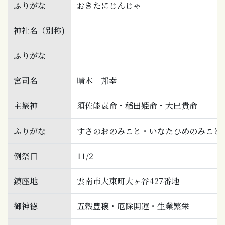
ふりがな
おきたにじんじゃ
神社名（別称)
ふりがな
宮司名
晴木 邦幸
主祭神
須佐能袁命・稲田姫命・大巳貴命
ふりがな
すさのおのみこと・いなたひめのみこと
例祭日
11/2
鎮座地
雲南市大東町大ヶ谷427番地
御神徳
五穀豊穣・厄除開運・生業繁栄