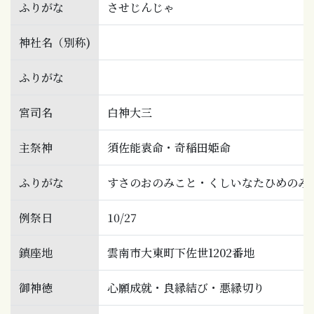
ふりがな
させじんじゃ
神社名（別称)
ふりがな
宮司名
白神大三
主祭神
須佐能袁命・奇稲田姫命
ふりがな
すさのおのみこと・くしいなたひめのみ
例祭日
10/27
鎮座地
雲南市大東町下佐世1202番地
御神徳
心願成就・良縁結び・悪縁切り