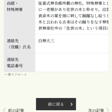
由緒・
延喜式神名帳所載の神社。特殊神事とし
特殊神事
に一老樹があり佐世の木と称せり。出雲
袁命木の葉を頭に刺して踊躍なし給うと
木と云われる古来はその踊りをなす神事
世神楽社中の「佐世の木」という項目に
連絡先
白神大三
（役職）氏名
連絡先
電話番号
→ 横スクロール
前に戻る
前の記事
次の記事