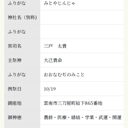
ふりがな
みとやじんじゃ
神社名（別称)
ふりがな
宮司名
三戸 太貴
主祭神
大己貴命
ふりがな
おおなむぢのみこと
例祭日
10/19
鎮座地
雲南市三刀屋町給下865番地
御神徳
農耕・医療・縁結・学業・武運・開運