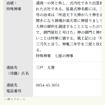
由緒・
通商一の宮と称し、式内社であり出雲風
特殊神事
れた古社である。延喜式神名帳には、三
号の由来は「所造天下大神が八十神を追
開きになり御魂が高天原に神留りまして
大神の御料を調達することとなったので
で、御門屋社と号けた」神の御門と神戸
いことは特筆に値する。風土記には「所
三刀矢と言う、神亀三年字を三屋と改む
特殊神事 七座の神事
連絡先
三戸 太貴
（役職）氏名
連絡先
0854-45-3051
電話番号
→ 横スクロール