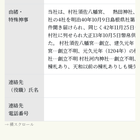
由緒・
当社は、村社須佐八幡宮、 熱田神社、
特殊神事
社の4社を明治40年10月9日島根県社第3
件聞き届けられ、同じく42年11月25日
村社に列せられ大正13年10月5日幣帛供
た。 村社須佐八幡宮…創立、建久元年（1
宮…創立不明、元久元年（1204年）の棟
社…創立不明 村社河内神社…創立不明、天
棟札あり、天和以前の棟札ありしも焼失
連絡先
（役職）氏名
連絡先
電話番号
→ 横スクロール