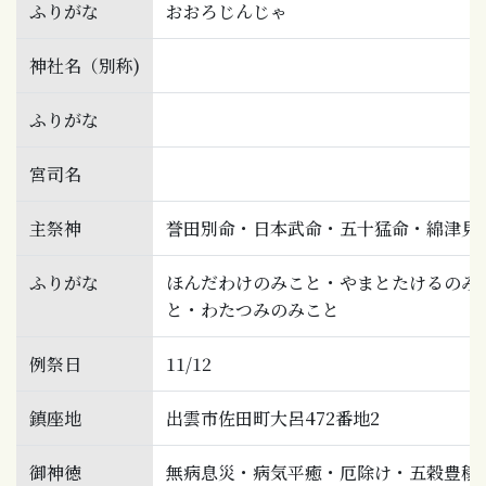
ふりがな
おおろじんじゃ
神社名（別称)
ふりがな
宮司名
主祭神
誉田別命・日本武命・五十猛命・綿津見
ふりがな
ほんだわけのみこと・やまとたけるのみ
と・わたつみのみこと
例祭日
11/12
鎮座地
出雲市佐田町大呂472番地2
御神徳
無病息災・病気平癒・厄除け・五穀豊穣