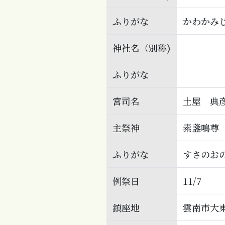
ふりがな
かわかみ
神社名（別称)
ふりがな
宮司名
土屋 典
主祭神
素盞鳴尊
ふりがな
すさのお
例祭日
11/7
鎮座地
雲南市大東