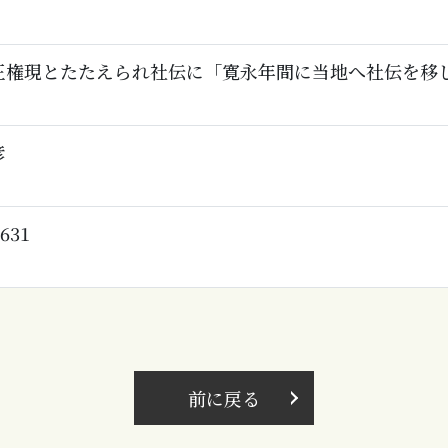
王権現とたたえられ社伝に「寛永年間に当地へ社伝を移
彦
4631
前に戻る