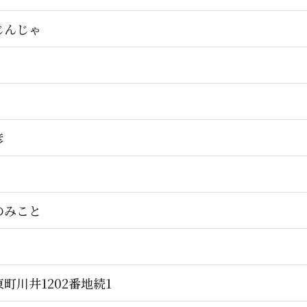
じんじゃ
彦
のみこと
町川井1202番地続1