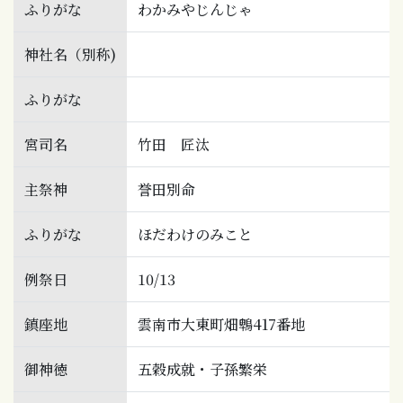
ふりがな
わかみやじんじゃ
神社名（別称)
ふりがな
宮司名
竹田 匠汰
主祭神
誉田別命
ふりがな
ほだわけのみこと
例祭日
10/13
鎮座地
雲南市大東町畑鵯417番地
御神徳
五穀成就・子孫繁栄