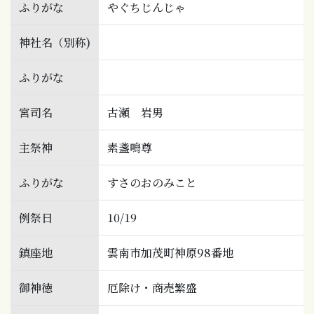
ふりがな
やぐちじんじゃ
神社名（別称)
ふりがな
宮司名
古瀬 岩男
主祭神
素盞鳴尊
ふりがな
すさのおのみこと
例祭日
10/19
鎮座地
雲南市加茂町神原98番地
御神徳
厄除け・商売繁盛