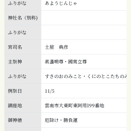
ふりがな
あようじんじゃ
神社名（別称)
ふりがな
宮司名
土屋 典彦
主祭神
素盞鳴尊・國常立尊
ふりがな
すさのおのみこと・くにのとこたちのみ
例祭日
11/5
鎮座地
雲南市大東町東阿用199番地
御神徳
厄除け・勝負運