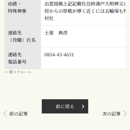
由緒・
出雲国風土記記載社往時滝戸大明神又は
特殊神事
将からの崇敬が厚く近くには五輪塚も残
村社
連絡先
土屋 典彦
（役職）氏名
連絡先
0854-43-4631
電話番号
→ 横スクロール
前に戻る
前の記事
次の記事