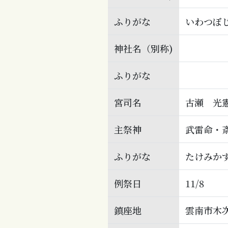
ふりがな
いわつぼ
神社名（別称)
ふりがな
宮司名
古瀬 光
主祭神
武雷命・
ふりがな
たけみか
例祭日
11/8
鎮座地
雲南市木次