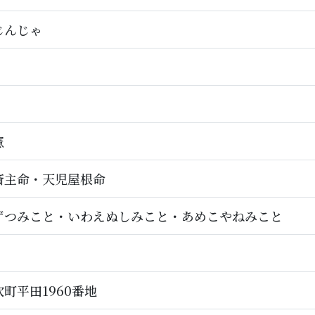
じんじゃ
憲
斎主命・天児屋根命
ずつみこと・いわえぬしみこと・あめこやねみこと
町平田1960番地