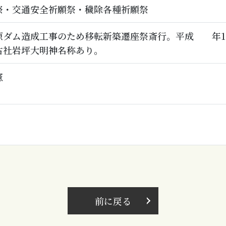
祭・交通安全祈願祭・穢除各種祈願祭
原ダム造成工事のため移転新築遷座祭斎行。平成 年1
古社岩坪大明神名称あり。
憲
前に戻る