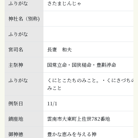
ふりがな
さたまじんじゃ
神社名（別称)
ふりがな
宮司名
長妻 和夫
主祭神
国常立命・国狭槌命・豊斟渟命
ふりがな
くにとこたちのみこと。・くにさづちの
みこと
例祭日
11/1
鎮座地
雲南市大東町上佐世782番地
御神徳
豊かな恵みを与える神