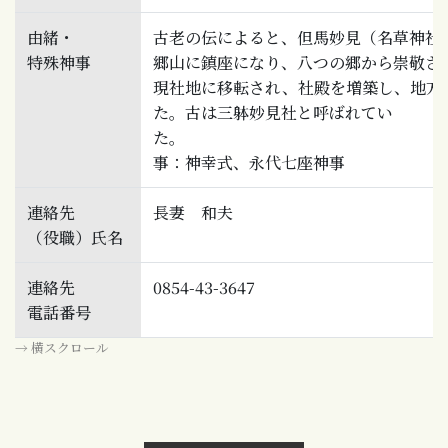
由緒・
古老の伝によると、但馬妙見（名草神社
特殊神事
郷山に鎮座になり、八つの郷から崇敬さ
現社地に移転され、社殿を増築し、地方
た。古は三躰妙見社と呼ばれてい
た。
事：神幸式、永代七座神事
連絡先
長妻 和夫
（役職）氏名
連絡先
0854-43-3647
電話番号
→ 横スクロール