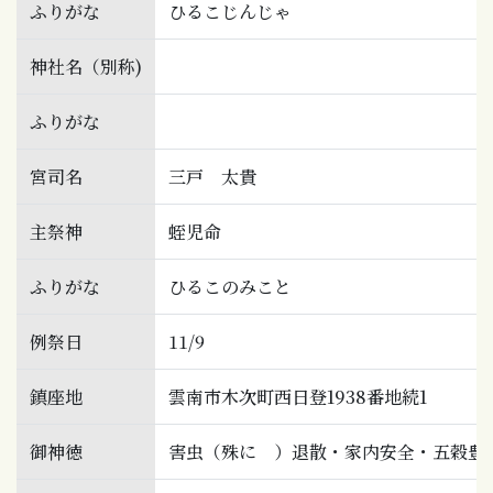
ふりがな
ひるこじんじゃ
神社名（別称)
ふりがな
宮司名
三戸 太貴
主祭神
蛭児命
ふりがな
ひるこのみこと
例祭日
11/9
鎮座地
雲南市木次町西日登1938番地続1
御神徳
害虫（殊に ）退散・家内安全・五穀豊