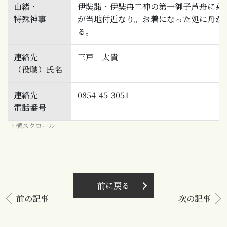
由緒・
伊奘諾・伊奘冉二神の第一御子芦舟に乗
特殊神事
が当地付近なり。お着になった処に舟が
る。
連絡先
三戸 太貴
（役職）氏名
連絡先
0854-45-3051
電話番号
→ 横スクロール
前に戻る
前の記事
次の記事