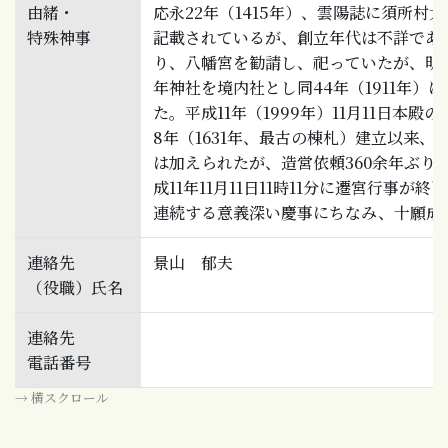
由緒・
応永22年（1415年）、雲陽誌に須所村
特殊神事
記載されているが、創立年代は不詳であ
り、八幡宮を勧請し、祀っていたが、明治
年神社を境内社とし同44年（1911年）
た。平成11年（1999年）11月11日本
8年（1631年、最古の棟札）建立以来、
は加えられたが、造営依頼360余年ぶり
成11年11月11日11時11分に遷宮行事が終
連続する意義深い慶事にちなみ、十願成
連絡先
景山 郁夫
（役職）氏名
連絡先
電話番号
→ 横スクロール