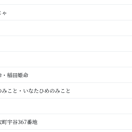
じゃ
命・稲田姫命
のみこと・いなたひめのみこと
町宇谷367番地