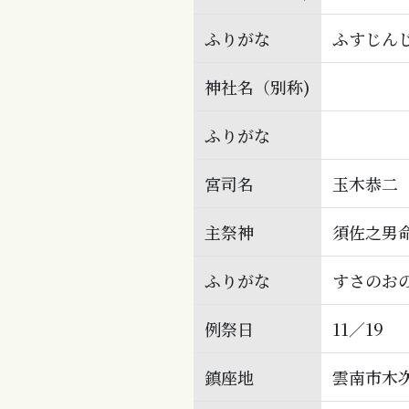
ふりがな
ふすじん
神社名（別称)
ふりがな
宮司名
玉木恭二
主祭神
須佐之男
ふりがな
すさのお
例祭日
11／19
鎮座地
雲南市木次