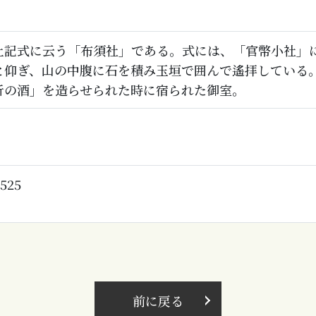
土記式に云う「布須社」である。式には、「官幣小社」
と仰ぎ、山の中腹に石を積み玉垣で囲んで遙拝している
折の酒」を造らせられた時に宿られた御室。
1525
前に戻る